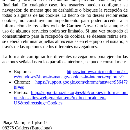
finalidad. En cualquier caso, los usuarios pueden configurar su
navegador, de manera que se deshabilite o bloquee la recepción de
todas o algunas de las cookies. El hecho de no desear recibir estas
cookies, no constituye un impedimento para poder acceder a la
información de los sitios web de Carmen Nova Garcia aunque el
uso de algunos servicios podrá ser limitado. Si una vez otorgado el
consentimiento para la recepción de cookies, se desease retirar éste,
se deberán eliminar aquellas almacenadas en el equipo del usuario, a
través de las opciones de los diferentes navegadores.
La forma de configurar los diferentes navegadores para ejercitar las
acciones señaladas en los párrafos anteriores, se puede consultar en:
Explorer:
http://windows.microsoft.com/es-
es/windows7/how-to-manage-cookies-in-internet-explorer-9
Chrome:
https://support.google.com/chrome/answer/95647?
hl=es
Firefox:
http://support.mozilla.org/es/kb/cookies-informacion-
que-los-sitios-web-guardan-en-?redirectlocale=en-
US&redirectslug=Cookies
Plaça Major, nº 1 piso 1º
08275 Calders (Barcelona)