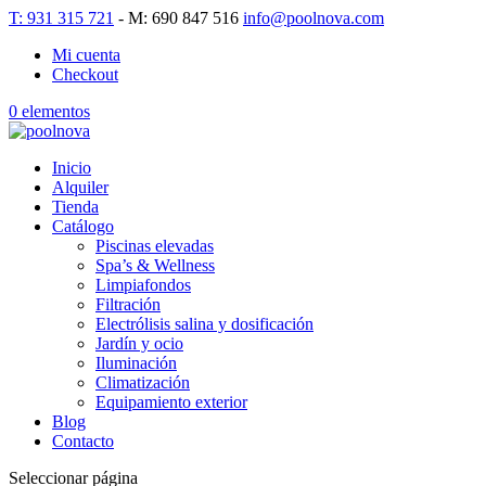
T: 931 315 721
- M: 690 847 516
info@poolnova.com
Mi cuenta
Checkout
0 elementos
Inicio
Alquiler
Tienda
Catálogo
Piscinas elevadas
Spa’s & Wellness
Limpiafondos
Filtración
Electrólisis salina y dosificación
Jardín y ocio
Iluminación
Climatización
Equipamiento exterior
Blog
Contacto
Seleccionar página