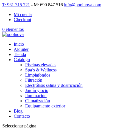
T: 931 315 721
- M: 690 847 516
info@poolnova.com
Mi cuenta
Checkout
0 elementos
Inicio
Alquiler
Tienda
Catálogo
Piscinas elevadas
Spa’s & Wellness
Limpiafondos
Filtración
Electrólisis salina y dosificación
Jardín y ocio
Iluminación
Climatización
Equipamiento exterior
Blog
Contacto
Seleccionar página