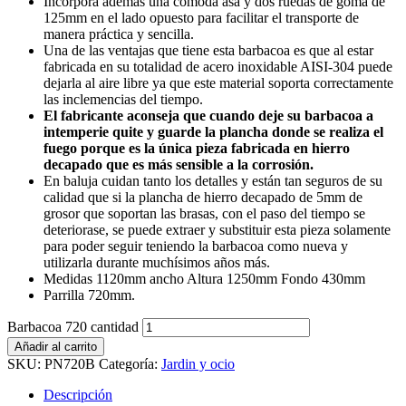
Incorpora además una cómoda asa y dos ruedas de goma de
125mm en el lado opuesto para facilitar el transporte de
manera práctica y sencilla.
Una de las ventajas que tiene esta barbacoa es que al estar
fabricada en su totalidad de acero inoxidable AISI-304 puede
dejarla al aire libre ya que este material soporta correctamente
las inclemencias del tiempo.
El fabricante aconseja que cuando deje su barbacoa a
intemperie quite y guarde la plancha donde se realiza el
fuego porque es la única pieza fabricada en hierro
decapado que es más sensible a la corrosión.
En baluja cuidan tanto los detalles y están tan seguros de su
calidad que si la plancha de hierro decapado de 5mm de
grosor que soportan las brasas, con el paso del tiempo se
deteriorase, se puede extraer y substituir esta pieza solamente
para poder seguir teniendo la barbacoa como nueva y
utilizarla durante muchísimos años más.
Medidas 1120mm ancho Altura 1250mm Fondo 430mm
Parrilla 720mm.
Barbacoa 720 cantidad
Añadir al carrito
SKU:
PN720B
Categoría:
Jardin y ocio
Descripción