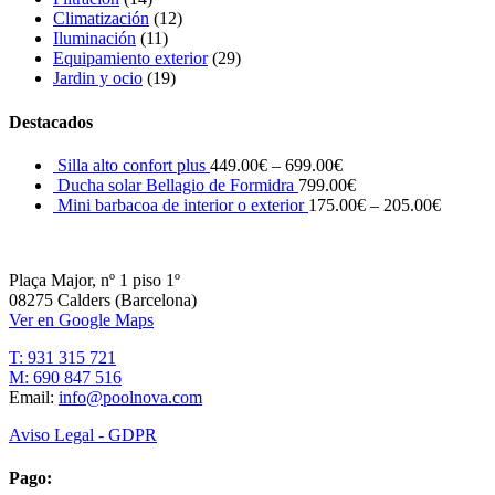
Climatización
(12)
Iluminación
(11)
Equipamiento exterior
(29)
Jardin y ocio
(19)
Destacados
Silla alto confort plus
449.00
€
–
699.00
€
Ducha solar Bellagio de Formidra
799.00
€
Mini barbacoa de interior o exterior
175.00
€
–
205.00
€
Plaça Major, nº 1 piso 1º
08275 Calders (Barcelona)
Ver en Google Maps
T: 931 315 721
M: 690 847 516
Email:
info@poolnova.com
Aviso Legal - GDPR
Pago: