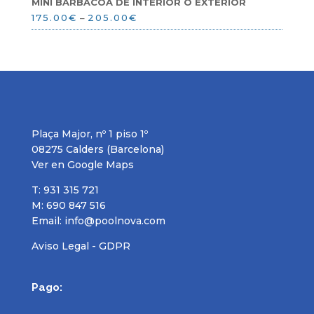
MINI BARBACOA DE INTERIOR O EXTERIOR
175.00
€
–
205.00
€
Plaça Major, nº 1 piso 1º
08275 Calders (Barcelona)
Ver en Google Maps
T: 931 315 721
M: 690 847 516
Email:
info@poolnova.com
Aviso Legal - GDPR
Pago: