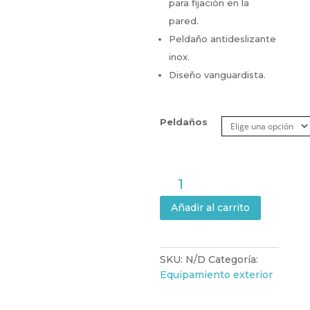
para fijación en la
pared.
Peldaño antideslizante
inox.
Diseño vanguardista.
Peldaños
Escalera
INOX
Añadir al carrito
AISI
316
Sky
cantidad
SKU:
N/D
Categoría:
Equipamiento exterior