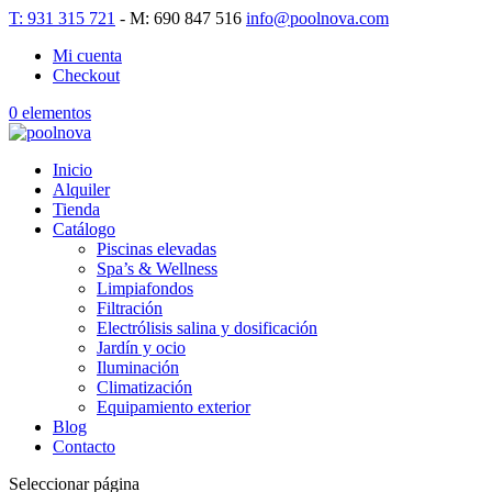
T: 931 315 721
- M: 690 847 516
info@poolnova.com
Mi cuenta
Checkout
0 elementos
Inicio
Alquiler
Tienda
Catálogo
Piscinas elevadas
Spa’s & Wellness
Limpiafondos
Filtración
Electrólisis salina y dosificación
Jardín y ocio
Iluminación
Climatización
Equipamiento exterior
Blog
Contacto
Seleccionar página