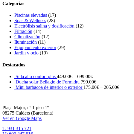
Categorias
Piscinas elevadas
(17)
Spas & Wellness
(28)
Electrólisis salina y dosificación
(12)
Filtración
(14)
Climatización
(12)
Iluminación
(11)
Equipamiento exterior
(29)
Jardin y ocio
(19)
Destacados
Silla alto confort plus
449.00
€
–
699.00
€
Ducha solar Bellagio de Formidra
799.00
€
Mini barbacoa de interior o exterior
175.00
€
–
205.00
€
Plaça Major, nº 1 piso 1º
08275 Calders (Barcelona)
Ver en Google Maps
T: 931 315 721
M: 690 847 516