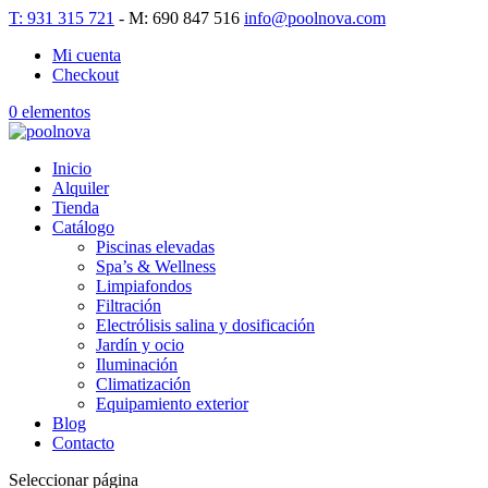
T: 931 315 721
- M: 690 847 516
info@poolnova.com
Mi cuenta
Checkout
0 elementos
Inicio
Alquiler
Tienda
Catálogo
Piscinas elevadas
Spa’s & Wellness
Limpiafondos
Filtración
Electrólisis salina y dosificación
Jardín y ocio
Iluminación
Climatización
Equipamiento exterior
Blog
Contacto
Seleccionar página