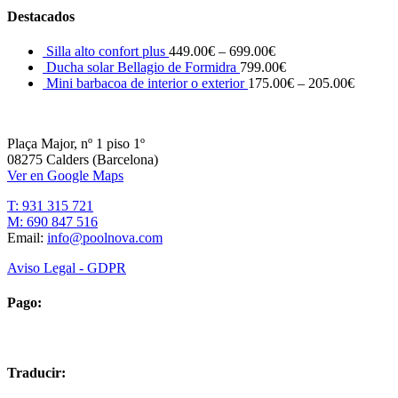
Destacados
Silla alto confort plus
449.00
€
–
699.00
€
Ducha solar Bellagio de Formidra
799.00
€
Mini barbacoa de interior o exterior
175.00
€
–
205.00
€
Plaça Major, nº 1 piso 1º
08275 Calders (Barcelona)
Ver en Google Maps
T: 931 315 721
M: 690 847 516
Email:
info@poolnova.com
Aviso Legal - GDPR
Pago:
Traducir: