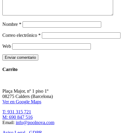
Nombre
*
Correo electrónico
*
Web
Carrito
Plaça Major, nº 1 piso 1º
08275 Calders (Barcelona)
Ver en Google Maps
T: 931 315 721
M: 690 847 516
Email:
info@poolnova.com
Aviso Legal - GDPR