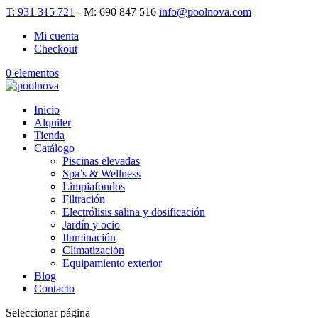
T: 931 315 721
- M: 690 847 516
info@poolnova.com
Mi cuenta
Checkout
0 elementos
Inicio
Alquiler
Tienda
Catálogo
Piscinas elevadas
Spa’s & Wellness
Limpiafondos
Filtración
Electrólisis salina y dosificación
Jardín y ocio
Iluminación
Climatización
Equipamiento exterior
Blog
Contacto
Seleccionar página