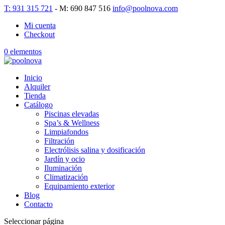
T: 931 315 721
- M: 690 847 516
info@poolnova.com
Mi cuenta
Checkout
0 elementos
Inicio
Alquiler
Tienda
Catálogo
Piscinas elevadas
Spa’s & Wellness
Limpiafondos
Filtración
Electrólisis salina y dosificación
Jardín y ocio
Iluminación
Climatización
Equipamiento exterior
Blog
Contacto
Seleccionar página