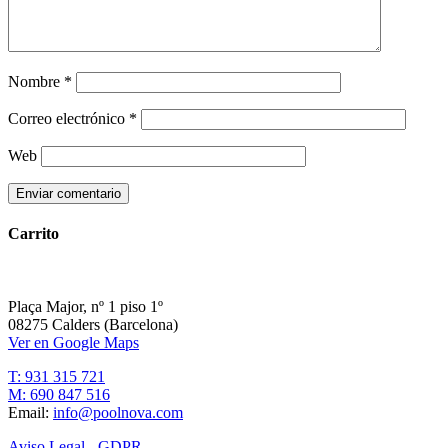
Nombre
*
Correo electrónico
*
Web
Carrito
Plaça Major, nº 1 piso 1º
08275 Calders (Barcelona)
Ver en Google Maps
T: 931 315 721
M: 690 847 516
Email:
info@poolnova.com
Aviso Legal - GDPR