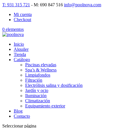
T: 931 315 721
- M: 690 847 516
info@poolnova.com
Mi cuenta
Checkout
0 elementos
Inicio
Alquiler
Tienda
Catálogo
Piscinas elevadas
Spa’s & Wellness
Limpiafondos
Filtración
Electrólisis salina y dosificación
Jardín y ocio
Iluminación
Climatización
Equipamiento exterior
Blog
Contacto
Seleccionar página