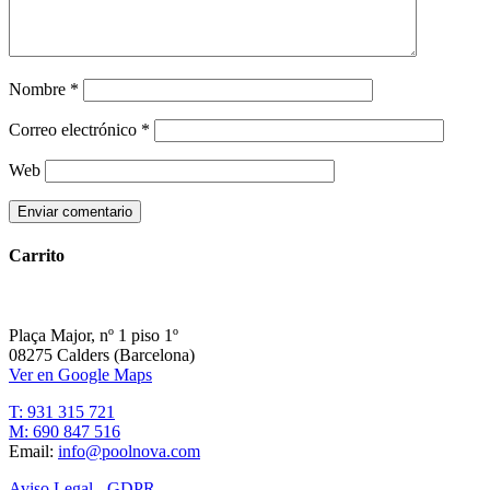
Nombre
*
Correo electrónico
*
Web
Carrito
Plaça Major, nº 1 piso 1º
08275 Calders (Barcelona)
Ver en Google Maps
T: 931 315 721
M: 690 847 516
Email:
info@poolnova.com
Aviso Legal - GDPR