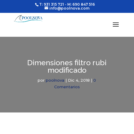
T: 931 315 721
- M: 690 847 516
info@poolnova.com
Dimensiones filtro rubi
modificado
por
poolnova
|
Dic 4, 2018
|
0
Comentarios