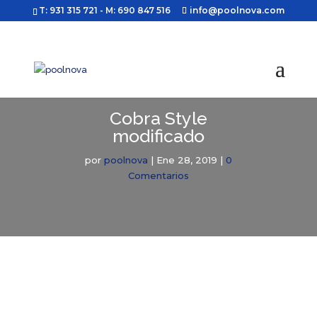
T: 931 315 721
- M: 690 847 516
info@poolnova.com
Cobra Style
modificado
por
poolnova
|
Ene 28, 2019
|
0
Comentarios