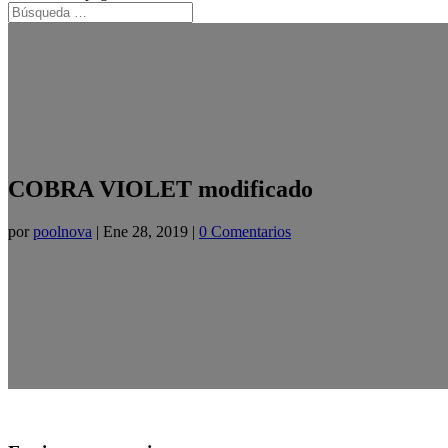
COBRA VIOLET modificado
por
poolnova
|
Ene 28, 2019
|
0 Comentarios