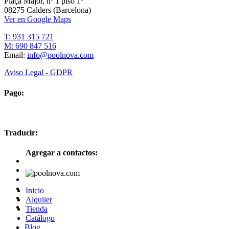
Plaça Major, nº 1 piso 1º
08275 Calders (Barcelona)
Ver en Google Maps
T: 931 315 721
M: 690 847 516
Email:
info@poolnova.com
Aviso Legal - GDPR
Pago:
Traducir:
Agregar a contactos:
Inicio
Alquiler
Tienda
Catálogo
Blog