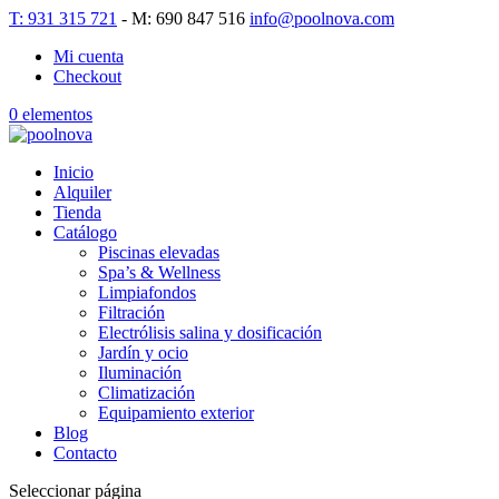
T: 931 315 721
- M: 690 847 516
info@poolnova.com
Mi cuenta
Checkout
0 elementos
Inicio
Alquiler
Tienda
Catálogo
Piscinas elevadas
Spa’s & Wellness
Limpiafondos
Filtración
Electrólisis salina y dosificación
Jardín y ocio
Iluminación
Climatización
Equipamiento exterior
Blog
Contacto
Seleccionar página