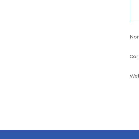
No
Cor
We