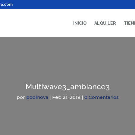
va.com
INICIO
ALQUILER
TIEN
Multiwave3_ambiance3
por
poolnova
|
Feb 21, 2019
|
0 Comentarios