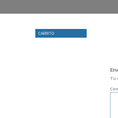
CARRITO
Env
Tu 
Com