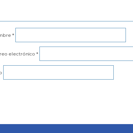
mbre
*
reo electrónico
*
b