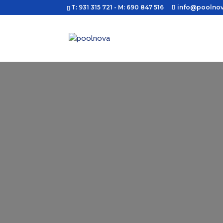
T: 931 315 721
- M: 690 847 516
info@poolno