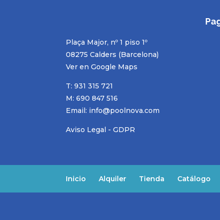
Pa
Plaça Major, nº 1 piso 1º
08275 Calders (Barcelona)
Ver en Google Maps
T: 931 315 721
M: 690 847 516
Email:
info@poolnova.com
Aviso Legal - GDPR
Inicio
Alquiler
Tienda
Catálogo