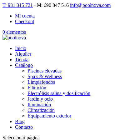
T: 931 315 721
- M: 690 847 516
info@poolnova.com
Mi cuenta
Checkout
0 elementos
Inicio
Alquiler
Tienda
Catálogo
Piscinas elevadas
Spa’s & Wellness
Limpiafondos
Filtración
Electrólisis salina y dosificación
Jardín y ocio
Iluminación
Climatización
Equipamiento exterior
Blog
Contacto
Seleccionar página