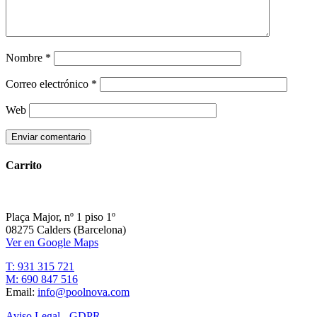
Nombre
*
Correo electrónico
*
Web
Carrito
Plaça Major, nº 1 piso 1º
08275 Calders (Barcelona)
Ver en Google Maps
T: 931 315 721
M: 690 847 516
Email:
info@poolnova.com
Aviso Legal - GDPR