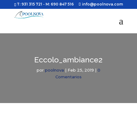
T: 931 315 721
- M: 690 847 516
info@poolnova.com
Eccolo_ambiance2
por
poolnova
|
Feb 25, 2019
|
0
Comentarios