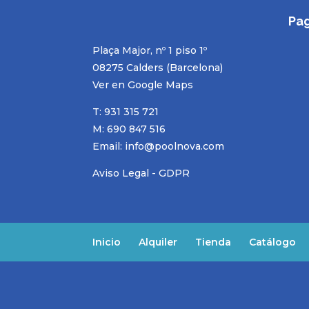
Pa
Plaça Major, nº 1 piso 1º
08275 Calders (Barcelona)
Ver en Google Maps
T: 931 315 721
M: 690 847 516
Email:
info@poolnova.com
Aviso Legal - GDPR
Inicio
Alquiler
Tienda
Catálogo