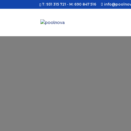
T: 931 315 721
- M: 690 847 516
info@poolno