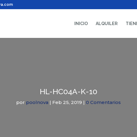
va.com
INICIO
ALQUILER
TIEN
HL-HC04A-K-10
por
poolnova
|
Feb 25, 2019
|
0 Comentarios