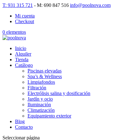
T: 931 315 721
- M: 690 847 516
info@poolnova.com
Mi cuenta
Checkout
0 elementos
Inicio
Alquiler
Tienda
Catálogo
Piscinas elevadas
Spa’s & Wellness
Limpiafondos
Filtración
Electrólisis salina y dosificación
Jardín y ocio
Iluminación
Climatización
Equipamiento exterior
Blog
Contacto
Seleccionar página