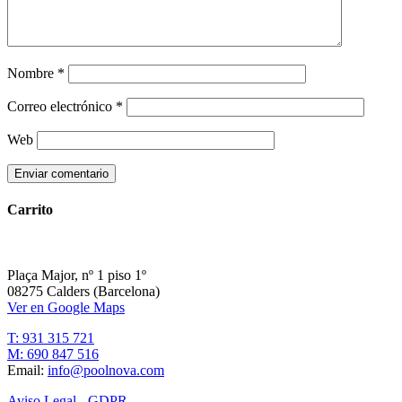
Nombre
*
Correo electrónico
*
Web
Carrito
Plaça Major, nº 1 piso 1º
08275 Calders (Barcelona)
Ver en Google Maps
T: 931 315 721
M: 690 847 516
Email:
info@poolnova.com
Aviso Legal - GDPR