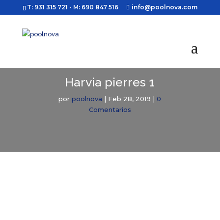
T: 931 315 721
- M: 690 847 516
info@poolnova.com
Harvia pierres 1
por
poolnova
|
Feb 28, 2019
|
0
Comentarios