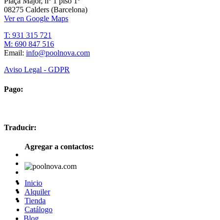
Plaça Major, nº 1 piso 1º
08275 Calders (Barcelona)
Ver en Google Maps
T: 931 315 721
M: 690 847 516
Email:
info@poolnova.com
Aviso Legal - GDPR
Pago:
Traducir:
Agregar a contactos:
Inicio
Alquiler
Tienda
Catálogo
Blog