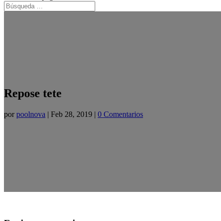
Repose tete
por
poolnova
|
Feb 28, 2019
|
0 Comentarios