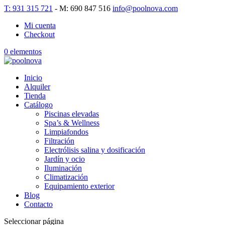
T: 931 315 721
- M: 690 847 516
info@poolnova.com
Mi cuenta
Checkout
0 elementos
Inicio
Alquiler
Tienda
Catálogo
Piscinas elevadas
Spa’s & Wellness
Limpiafondos
Filtración
Electrólisis salina y dosificación
Jardín y ocio
Iluminación
Climatización
Equipamiento exterior
Blog
Contacto
Seleccionar página