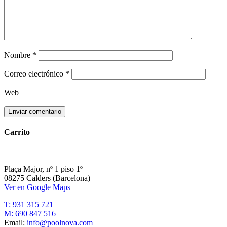
Nombre
*
Correo electrónico
*
Web
Carrito
Plaça Major, nº 1 piso 1º
08275 Calders (Barcelona)
Ver en Google Maps
T: 931 315 721
M: 690 847 516
Email:
info@poolnova.com