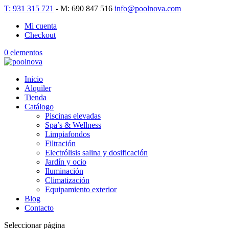
T: 931 315 721
- M: 690 847 516
info@poolnova.com
Mi cuenta
Checkout
0 elementos
Inicio
Alquiler
Tienda
Catálogo
Piscinas elevadas
Spa’s & Wellness
Limpiafondos
Filtración
Electrólisis salina y dosificación
Jardín y ocio
Iluminación
Climatización
Equipamiento exterior
Blog
Contacto
Seleccionar página