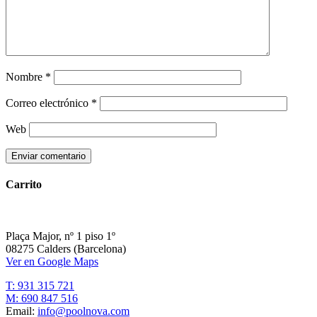
Nombre
*
Correo electrónico
*
Web
Carrito
Plaça Major, nº 1 piso 1º
08275 Calders (Barcelona)
Ver en Google Maps
T: 931 315 721
M: 690 847 516
Email:
info@poolnova.com