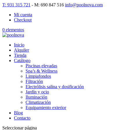
T: 931 315 721
- M: 690 847 516
info@poolnova.com
Mi cuenta
Checkout
0 elementos
Inicio
Alquiler
Tienda
Catálogo
Piscinas elevadas
Spa’s & Wellness
Limpiafondos
Filtración
Electrólisis salina y dosificación
Jardín y ocio
Iluminación
Climatización
Equipamiento exterior
Blog
Contacto
Seleccionar página