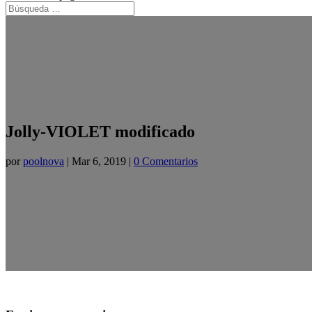
Jolly-VIOLET modificado
por
poolnova
|
Mar 6, 2019
|
0 Comentarios