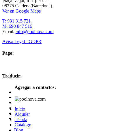
Plaça Major, nº 1 piso 1º
08275 Calders (Barcelona)
Ver en Google Maps
T: 931 315 721
M: 690 847 516
Email:
info@poolnova.com
Aviso Legal - GDPR
Pago:
Traducir:
Agregar a contactos:
Inicio
Alquiler
Tienda
Catálogo
Blog