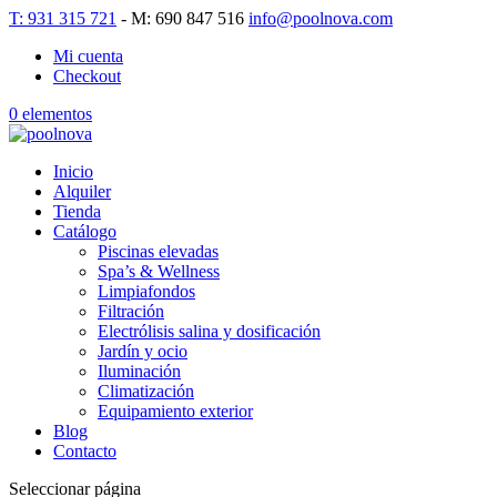
T: 931 315 721
- M: 690 847 516
info@poolnova.com
Mi cuenta
Checkout
0 elementos
Inicio
Alquiler
Tienda
Catálogo
Piscinas elevadas
Spa’s & Wellness
Limpiafondos
Filtración
Electrólisis salina y dosificación
Jardín y ocio
Iluminación
Climatización
Equipamiento exterior
Blog
Contacto
Seleccionar página