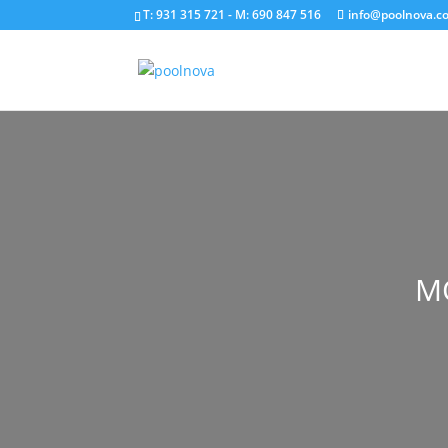
T: 931 315 721
- M: 690 847 516
info@poolnova.c
M