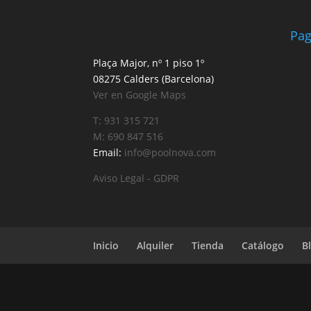
Pag
Plaça Major, nº 1 piso 1º
08275 Calders (Barcelona)
Ver en Google Maps
T: 931 315 721
M: 690 847 516
Email:
info@poolnova.com
Aviso Legal - GDPR
Inicio
Alquiler
Tienda
Catálogo
B