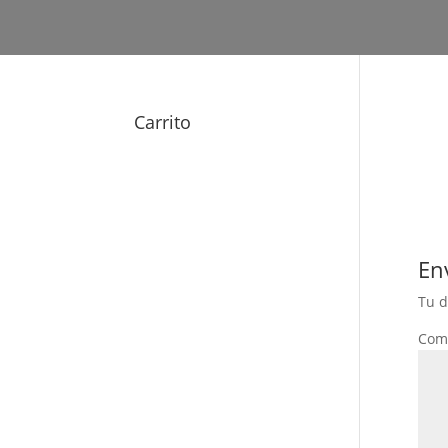
Carrito
En
Tu d
Com