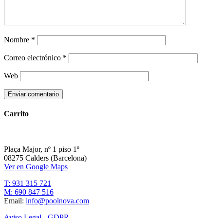
Nombre
*
Correo electrónico
*
Web
Carrito
Plaça Major, nº 1 piso 1º
08275 Calders (Barcelona)
Ver en Google Maps
T: 931 315 721
M: 690 847 516
Email:
info@poolnova.com
Aviso Legal - GDPR