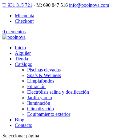
T: 931 315 721
- M: 690 847 516
info@poolnova.com
Mi cuenta
Checkout
0 elementos
Inicio
Alquiler
Tienda
Catálogo
Piscinas elevadas
Spa’s & Wellness
Limpiafondos
Filtración
Electrólisis salina y dosificación
Jardín y ocio
Iluminación
Climatización
Equipamiento exterior
Blog
Contacto
Seleccionar página