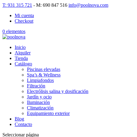
T: 931 315 721
- M: 690 847 516
info@poolnova.com
Mi cuenta
Checkout
0 elementos
Inicio
Alquiler
Tienda
Catálogo
Piscinas elevadas
Spa’s & Wellness
Limpiafondos
Filtración
Electrólisis salina y dosificación
Jardín y ocio
Iluminación
Climatización
Equipamiento exterior
Blog
Contacto
Seleccionar página