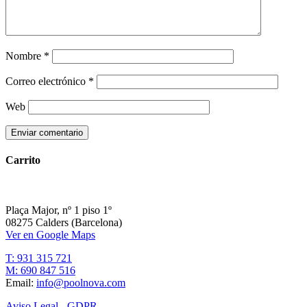
Nombre
*
Correo electrónico
*
Web
Carrito
Plaça Major, nº 1 piso 1º
08275 Calders (Barcelona)
Ver en Google Maps
T: 931 315 721
M: 690 847 516
Email:
info@poolnova.com
Aviso Legal - GDPR