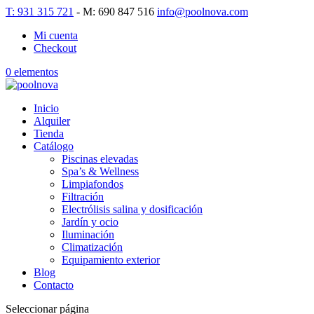
T: 931 315 721
- M: 690 847 516
info@poolnova.com
Mi cuenta
Checkout
0 elementos
Inicio
Alquiler
Tienda
Catálogo
Piscinas elevadas
Spa’s & Wellness
Limpiafondos
Filtración
Electrólisis salina y dosificación
Jardín y ocio
Iluminación
Climatización
Equipamiento exterior
Blog
Contacto
Seleccionar página