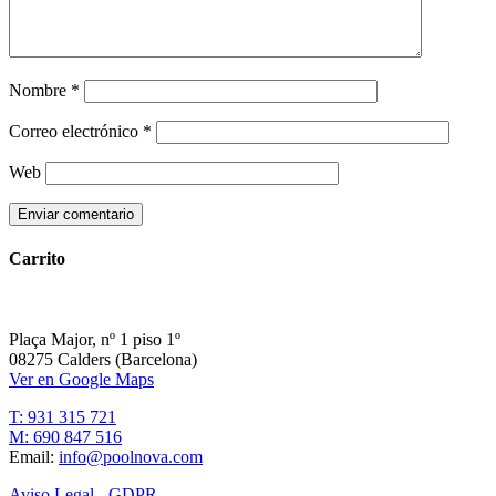
Nombre
*
Correo electrónico
*
Web
Carrito
Plaça Major, nº 1 piso 1º
08275 Calders (Barcelona)
Ver en Google Maps
T: 931 315 721
M: 690 847 516
Email:
info@poolnova.com
Aviso Legal - GDPR