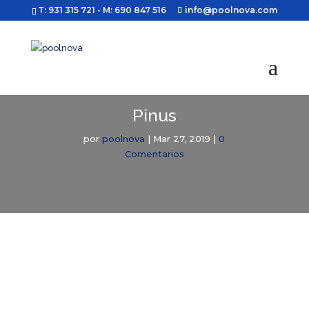
T: 931 315 721
- M: 690 847 516
info@poolnova.com
Pinus
por
poolnova
|
Mar 27, 2019
|
0
Comentarios