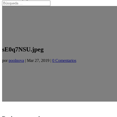
sE0q7NSU.jpeg
por
poolnova
|
Mar 27, 2019
|
0 Comentarios