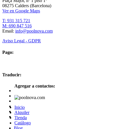
Plaça Major, nº 1 piso 1º
08275 Calders (Barcelona)
Ver en Google Maps
T: 931 315 721
M: 690 847 516
Email:
info@poolnova.com
Aviso Legal - GDPR
Pago:
Traducir:
Agregar a contactos:
Inicio
Alquiler
Tienda
Catálogo
Blog