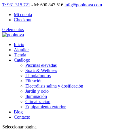
T: 931 315 721
- M: 690 847 516
info@poolnova.com
Mi cuenta
Checkout
0 elementos
Inicio
Alquiler
Tienda
Catálogo
Piscinas elevadas
Spa’s & Wellness
Limpiafondos
Filtración
Electrólisis salina y dosificación
Jardín y ocio
Iluminación
Climatización
Equipamiento exterior
Blog
Contacto
Seleccionar página