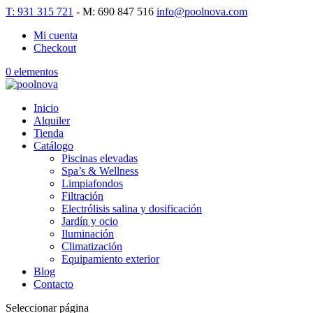
T: 931 315 721
- M: 690 847 516
info@poolnova.com
Mi cuenta
Checkout
0 elementos
Inicio
Alquiler
Tienda
Catálogo
Piscinas elevadas
Spa’s & Wellness
Limpiafondos
Filtración
Electrólisis salina y dosificación
Jardín y ocio
Iluminación
Climatización
Equipamiento exterior
Blog
Contacto
Seleccionar página