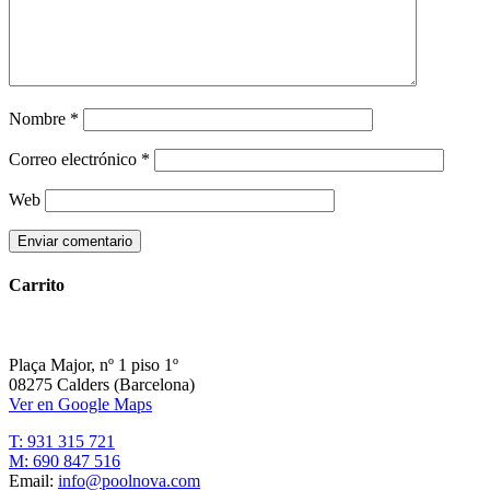
Nombre
*
Correo electrónico
*
Web
Carrito
Plaça Major, nº 1 piso 1º
08275 Calders (Barcelona)
Ver en Google Maps
T: 931 315 721
M: 690 847 516
Email:
info@poolnova.com