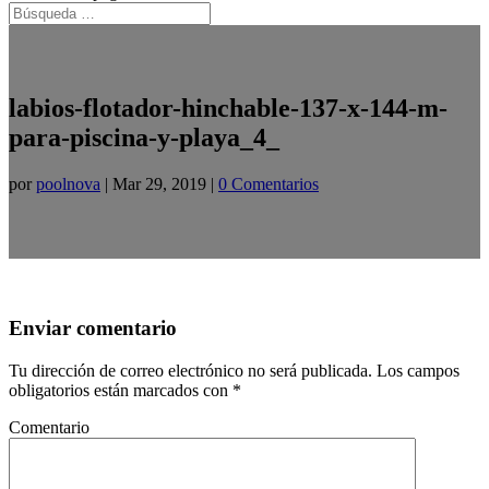
labios-flotador-hinchable-137-x-144-m-
para-piscina-y-playa_4_
por
poolnova
|
Mar 29, 2019
|
0 Comentarios
Enviar comentario
Tu dirección de correo electrónico no será publicada.
Los campos
obligatorios están marcados con
*
Comentario