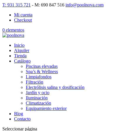
T: 931 315 721
- M: 690 847 516
info@poolnova.com
Mi cuenta
Checkout
0 elementos
Inicio
Alquiler
Tienda
Catálogo
Piscinas elevadas
Spa’s & Wellness
Limpiafondos
Filtración
Electrólisis salina y dosificación
Jardín y ocio
Iluminación
Climatización
Equipamiento exterior
Blog
Contacto
Seleccionar página