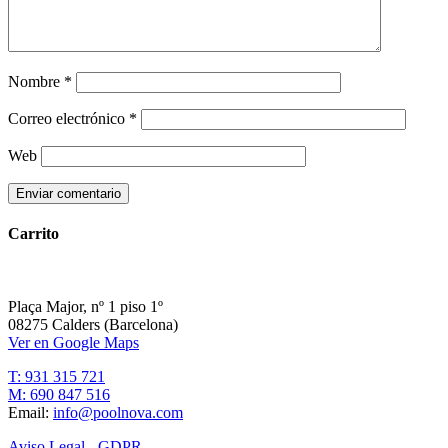
Nombre
*
Correo electrónico
*
Web
Carrito
Plaça Major, nº 1 piso 1º
08275 Calders (Barcelona)
Ver en Google Maps
T: 931 315 721
M: 690 847 516
Email:
info@poolnova.com
Aviso Legal - GDPR