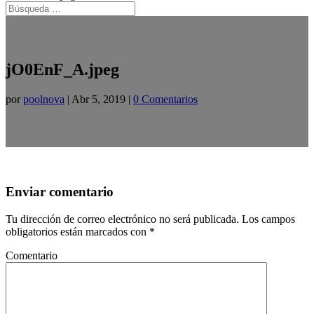
jO0EnF_A.jpeg
por
poolnova
|
Abr 5, 2019
|
0 Comentarios
Enviar comentario
Tu dirección de correo electrónico no será publicada.
Los campos
obligatorios están marcados con
*
Comentario