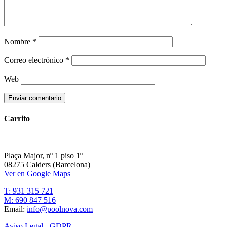
Nombre
*
Correo electrónico
*
Web
Carrito
Plaça Major, nº 1 piso 1º
08275 Calders (Barcelona)
Ver en Google Maps
T: 931 315 721
M: 690 847 516
Email:
info@poolnova.com
Aviso Legal - GDPR