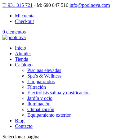
T: 931 315 721
- M: 690 847 516
info@poolnova.com
Mi cuenta
Checkout
0 elementos
Inicio
Alquiler
Tienda
Catálogo
Piscinas elevadas
Spa’s & Wellness
Limpiafondos
Filtración
Electrólisis salina y dosificación
Jardín y ocio
Iluminación
Climatización
Equipamiento exterior
Blog
Contacto
Seleccionar página