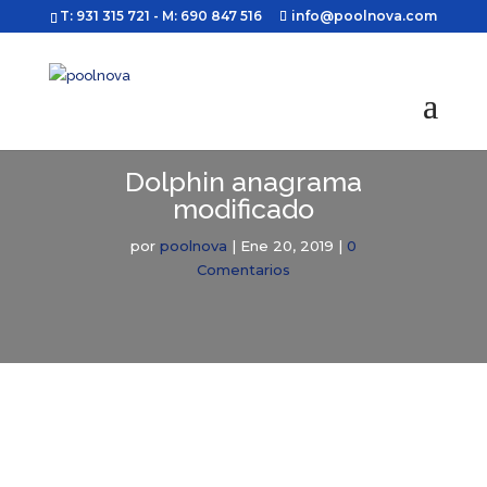
T: 931 315 721
- M: 690 847 516
info@poolnova.com
Dolphin anagrama
modificado
por
poolnova
|
Ene 20, 2019
|
0
Comentarios