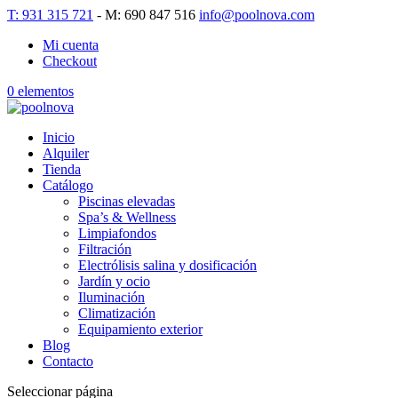
T: 931 315 721
- M: 690 847 516
info@poolnova.com
Mi cuenta
Checkout
0 elementos
Inicio
Alquiler
Tienda
Catálogo
Piscinas elevadas
Spa’s & Wellness
Limpiafondos
Filtración
Electrólisis salina y dosificación
Jardín y ocio
Iluminación
Climatización
Equipamiento exterior
Blog
Contacto
Seleccionar página