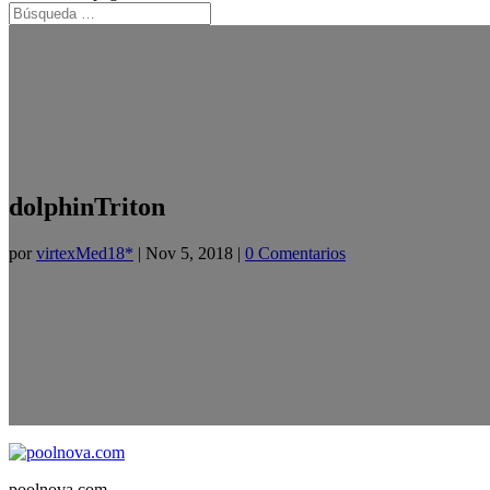
dolphinTriton
por
virtexMed18*
|
Nov 5, 2018
|
0 Comentarios
poolnova.com