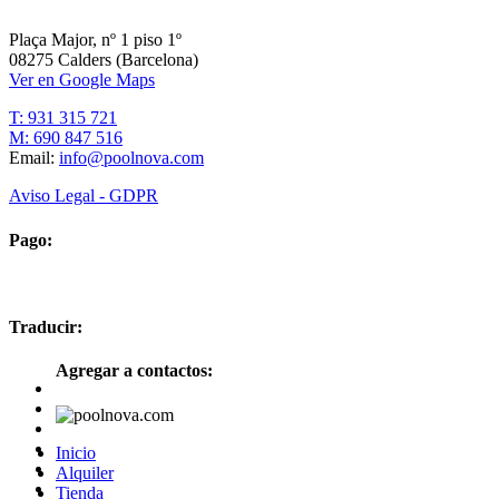
Plaça Major, nº 1 piso 1º
08275 Calders (Barcelona)
Ver en Google Maps
T: 931 315 721
M: 690 847 516
Email:
info@poolnova.com
Aviso Legal - GDPR
Pago:
Traducir:
Agregar a contactos:
Inicio
Alquiler
Tienda