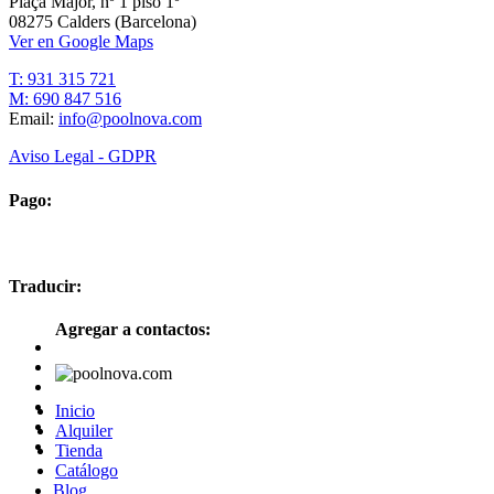
Plaça Major, nº 1 piso 1º
08275 Calders (Barcelona)
Ver en Google Maps
T: 931 315 721
M: 690 847 516
Email:
info@poolnova.com
Aviso Legal - GDPR
Pago:
Traducir:
Agregar a contactos:
Inicio
Alquiler
Tienda
Catálogo
Blog