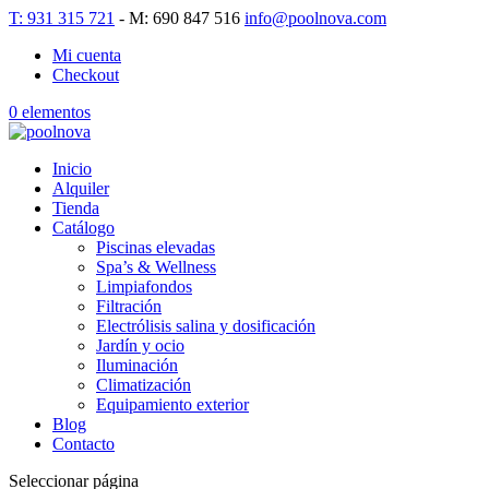
T: 931 315 721
- M: 690 847 516
info@poolnova.com
Mi cuenta
Checkout
0 elementos
Inicio
Alquiler
Tienda
Catálogo
Piscinas elevadas
Spa’s & Wellness
Limpiafondos
Filtración
Electrólisis salina y dosificación
Jardín y ocio
Iluminación
Climatización
Equipamiento exterior
Blog
Contacto
Seleccionar página