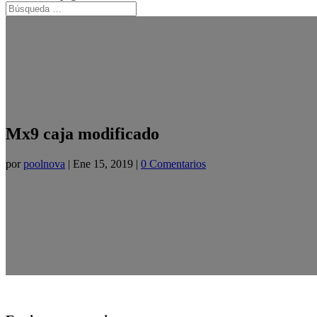
Mx9 caja modificado
por
poolnova
|
Ene 15, 2019
|
0 Comentarios