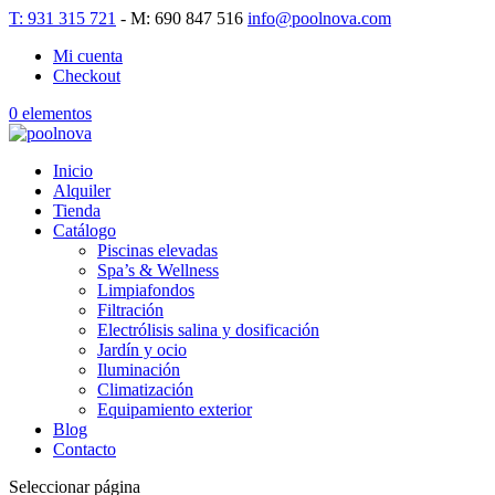
T: 931 315 721
- M: 690 847 516
info@poolnova.com
Mi cuenta
Checkout
0 elementos
Inicio
Alquiler
Tienda
Catálogo
Piscinas elevadas
Spa’s & Wellness
Limpiafondos
Filtración
Electrólisis salina y dosificación
Jardín y ocio
Iluminación
Climatización
Equipamiento exterior
Blog
Contacto
Seleccionar página