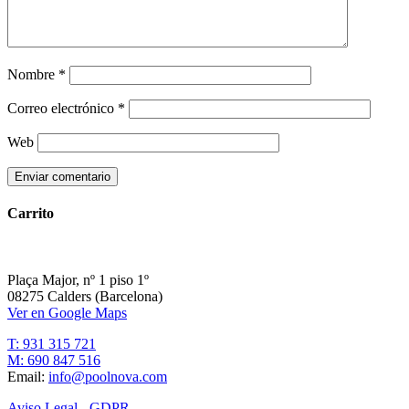
Nombre
*
Correo electrónico
*
Web
Carrito
Plaça Major, nº 1 piso 1º
08275 Calders (Barcelona)
Ver en Google Maps
T: 931 315 721
M: 690 847 516
Email:
info@poolnova.com
Aviso Legal - GDPR