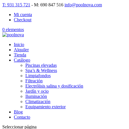
T: 931 315 721
- M: 690 847 516
info@poolnova.com
Mi cuenta
Checkout
0 elementos
Inicio
Alquiler
Tienda
Catálogo
Piscinas elevadas
Spa’s & Wellness
Limpiafondos
Filtración
Electrólisis salina y dosificación
Jardín y ocio
Iluminación
Climatización
Equipamiento exterior
Blog
Contacto
Seleccionar página