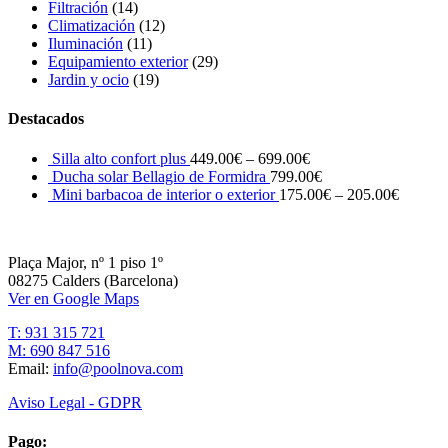
Filtración
(14)
Climatización
(12)
Iluminación
(11)
Equipamiento exterior
(29)
Jardin y ocio
(19)
Destacados
Silla alto confort plus
449.00
€
–
699.00
€
Ducha solar Bellagio de Formidra
799.00
€
Mini barbacoa de interior o exterior
175.00
€
–
205.00
€
Plaça Major, nº 1 piso 1º
08275 Calders (Barcelona)
Ver en Google Maps
T: 931 315 721
M: 690 847 516
Email:
info@poolnova.com
Aviso Legal - GDPR
Pago: