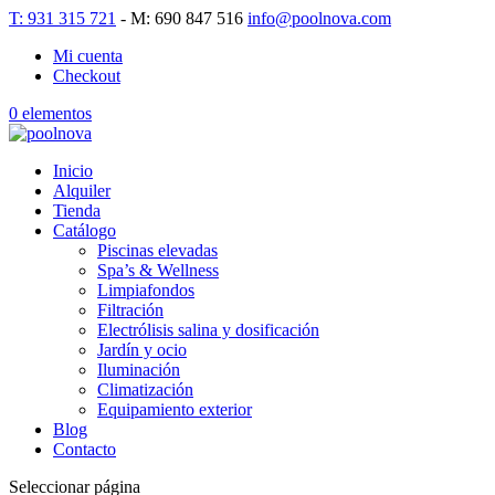
T: 931 315 721
- M: 690 847 516
info@poolnova.com
Mi cuenta
Checkout
0 elementos
Inicio
Alquiler
Tienda
Catálogo
Piscinas elevadas
Spa’s & Wellness
Limpiafondos
Filtración
Electrólisis salina y dosificación
Jardín y ocio
Iluminación
Climatización
Equipamiento exterior
Blog
Contacto
Seleccionar página