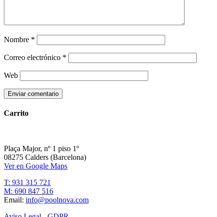
Nombre
*
Correo electrónico
*
Web
Carrito
Plaça Major, nº 1 piso 1º
08275 Calders (Barcelona)
Ver en Google Maps
T: 931 315 721
M: 690 847 516
Email:
info@poolnova.com
Aviso Legal - GDPR