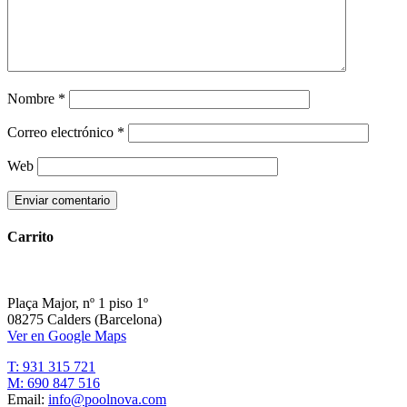
Nombre
*
Correo electrónico
*
Web
Carrito
Plaça Major, nº 1 piso 1º
08275 Calders (Barcelona)
Ver en Google Maps
T: 931 315 721
M: 690 847 516
Email:
info@poolnova.com