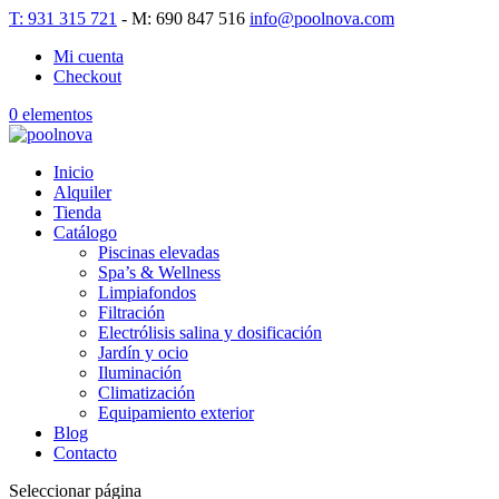
T: 931 315 721
- M: 690 847 516
info@poolnova.com
Mi cuenta
Checkout
0 elementos
Inicio
Alquiler
Tienda
Catálogo
Piscinas elevadas
Spa’s & Wellness
Limpiafondos
Filtración
Electrólisis salina y dosificación
Jardín y ocio
Iluminación
Climatización
Equipamiento exterior
Blog
Contacto
Seleccionar página