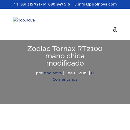
T: 931 315 721
- M: 690 847 516
info@poolnova.com
Zodiac Tornax RT2100
mano chica
modificado
por
poolnova
|
Ene 8, 2019
|
0
Comentarios