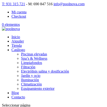
T: 931 315 721
- M: 690 847 516
info@poolnova.com
Mi cuenta
Checkout
0 elementos
Inicio
Alquiler
Tienda
Catálogo
Piscinas elevadas
Spa’s & Wellness
Limpiafondos
Filtración
Electrólisis salina y dosificación
Jardín y ocio
Iluminación
Climatización
Equipamiento exterior
Blog
Contacto
Seleccionar página