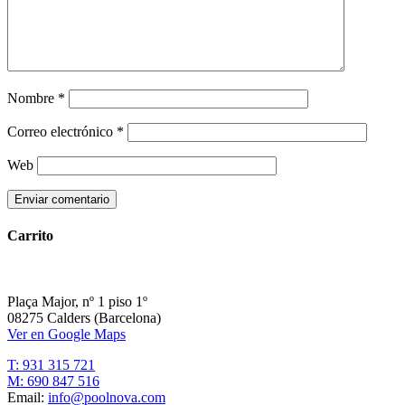
Nombre
*
Correo electrónico
*
Web
Carrito
Plaça Major, nº 1 piso 1º
08275 Calders (Barcelona)
Ver en Google Maps
T: 931 315 721
M: 690 847 516
Email:
info@poolnova.com