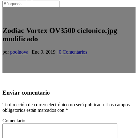
Zodiac Vortex OV3500 ciclonico.jpg
modificado
por
poolnova
|
Ene 9, 2019
|
0 Comentarios
Enviar comentario
Tu dirección de correo electrónico no será publicada.
Los campos
obligatorios están marcados con
*
Comentario