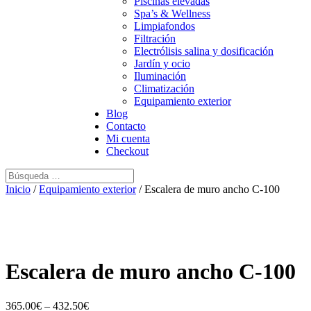
Piscinas elevadas
Spa’s & Wellness
Limpiafondos
Filtración
Electrólisis salina y dosificación
Jardín y ocio
Iluminación
Climatización
Equipamiento exterior
Blog
Contacto
Mi cuenta
Checkout
Inicio
/
Equipamiento exterior
/ Escalera de muro ancho C-100
Escalera de muro ancho C-100
365.00
€
–
432.50
€