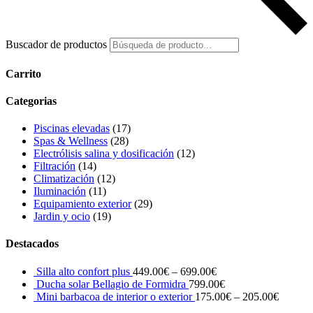
Buscador de productos
Carrito
Categorias
Piscinas elevadas
(17)
Spas & Wellness
(28)
Electrólisis salina y dosificación
(12)
Filtración
(14)
Climatización
(12)
Iluminación
(11)
Equipamiento exterior
(29)
Jardin y ocio
(19)
Destacados
Silla alto confort plus
449.00
€
–
699.00
€
Ducha solar Bellagio de Formidra
799.00
€
Mini barbacoa de interior o exterior
175.00
€
–
205.00
€